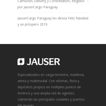
Camiones Delivery y Constellation, elegidos
por JauserCargo Paraguay
JauserCargo Paraguay les desea Feliz Navidad
y un próspero 2019
Especializados en carga terrestre, marítima,
aérea y multimodal. Con oficinas, flota y
depósitos propios en múltiples puntos de
América y una amplia red de agentes
cubriendo las principales ciudades y puertos
del mundo.